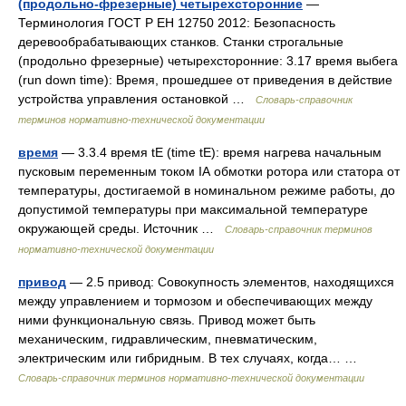
(продольно-фрезерные) четырехсторонние
—
Терминология ГОСТ Р ЕН 12750 2012: Безопасность
деревообрабатывающих станков. Станки строгальные
(продольно фрезерные) четырехсторонние: 3.17 время выбега
(run down time): Время, прошедшее от приведения в действие
устройства управления остановкой …
Словарь-справочник
терминов нормативно-технической документации
время
— 3.3.4 время tE (time tE): время нагрева начальным
пусковым переменным током IА обмотки ротора или статора от
температуры, достигаемой в номинальном режиме работы, до
допустимой температуры при максимальной температуре
окружающей среды. Источник …
Словарь-справочник терминов
нормативно-технической документации
привод
— 2.5 привод: Совокупность элементов, находящихся
между управлением и тормозом и обеспечивающих между
ними функциональную связь. Привод может быть
механическим, гидравлическим, пневматическим,
электрическим или гибридным. В тех случаях, когда… …
Словарь-справочник терминов нормативно-технической документации